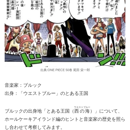
出典:ONE PIECE 50巻 尾田 栄一郎
音楽家：ブルック
出身：「ウエストブルー」のとある王国
ウエストブルー
ブルックの出身地「とある王国（
西の海
）」について、
ホールケーキアイランド編のヒントと音楽家の歴史を照ら
し合わせて考察してみます。