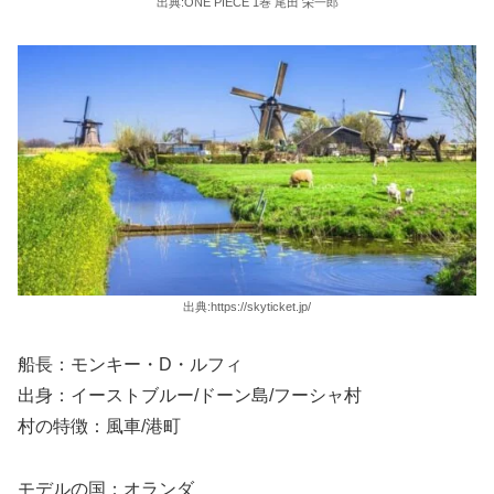
出典:ONE PIECE 1巻 尾田 栄一郎
出典:https://skyticket.jp/
船長：モンキー・D・ルフィ
出身：イーストブルー/ドーン島/フーシャ村
村の特徴：風車/港町
モデルの国：オランダ