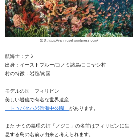
出典:https://yannrusel.wordpress.com/
航海士：ナミ
出身：イーストブルー/コノミ諸島/ココヤシ村
村の特徴：岩礁/南国
モデルの国：フィリピン
美しい岩礁で有名な世界遺産
「トゥバタハ岩礁海中公園」
があります。
また ナミの義理の姉「ノジコ」の名前はフィリピンに生
息する鳥の名前が由来と考えられます。