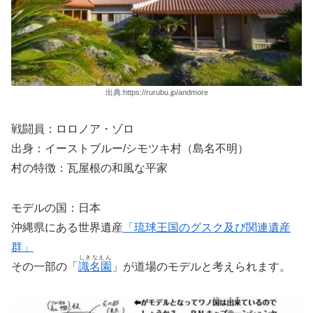
出典:https://rurubu.jp/andmore
戦闘員：ロロノア・ゾロ
出身：イーストブルー/シモツキ村（島名不明）
村の特徴：瓦屋根の和風な平家
モデルの国：日本
沖縄県にある世界遺産
「琉球王国のグスク及び関連遺産
群」
しきなえん
その一部の「
識名園
」が道場のモデルと考えられます。