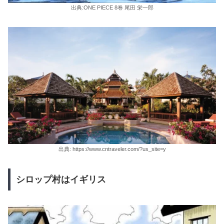
出典:ONE PIECE 8巻 尾田 栄一郎
出典: https://www.cntraveler.com/?us_site=y
シロップ村はイギリス