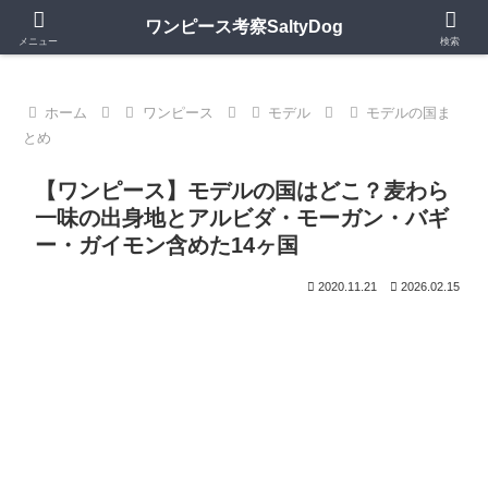
第1150話更新中｜ワンピースの歴史・神話・キャラモデルを深掘り考察
ワンピース考察SaltyDog
メニュー
検索
ホーム
ワンピース
モデル
モデルの国ま
とめ
【ワンピース】モデルの国はどこ？麦わら
一味の出身地とアルビダ・モーガン・バギ
ー・ガイモン含めた14ヶ国
2020.11.21
2026.02.15