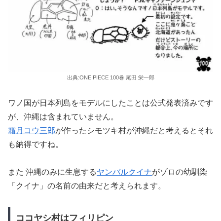
出典:ONE PIECE 100巻 尾田 栄一郎
ワノ国が日本列島をモデルにしたことは公式発表済みです
が、沖縄は含まれていません。
霜月コウ三郎
が作ったシモツキ村が沖縄だと考えるとそれ
も納得ですね。
また 沖縄のみに生息する
ヤンバルクイナ
がゾロの幼馴染
「クイナ」の名前の由来だと考えられます。
ココヤシ村はフィリピン