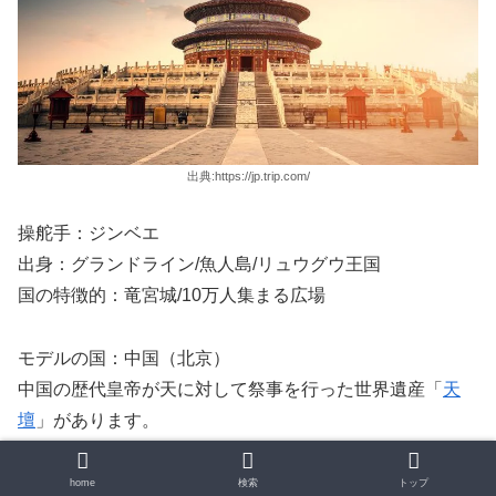
出典:https://jp.trip.com/
操舵手：ジンベエ
出身：グランドライン/魚人島/リュウグウ王国
国の特徴的：竜宮城/10万人集まる広場
モデルの国：中国（北京）
中国の歴代皇帝が天に対して祭事を行った世界遺産「
天
壇
」があります。
また 北京と言えば
天安門事件
にて「10万人のデモ隊」を
home
検索
トップ