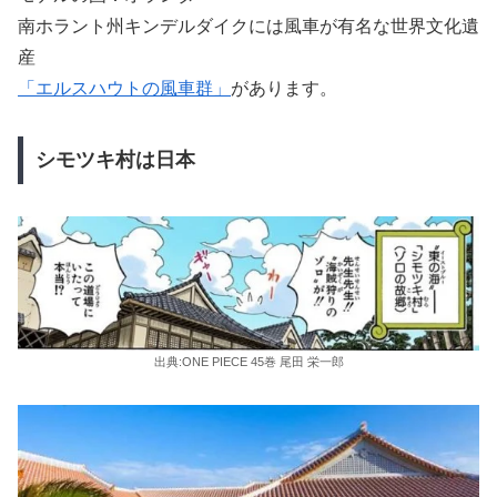
南ホラント州キンデルダイクには風車が有名な世界文化遺
産
「エルスハウトの風車群」
があります。
シモツキ村は日本
出典:ONE PIECE 45巻 尾田 栄一郎