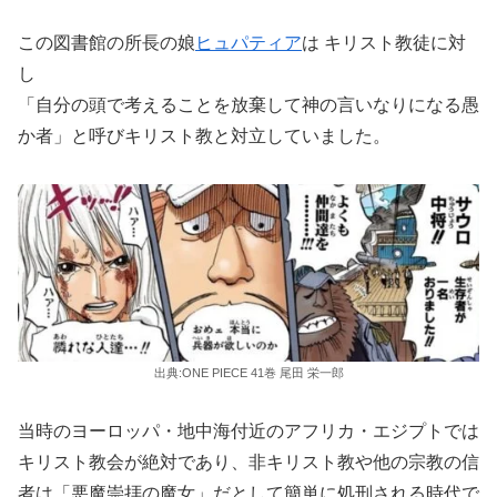
この図書館の所長の娘
ヒュパティア
は キリスト教徒に対
し
「自分の頭で考えることを放棄して神の言いなりになる愚
か者」と呼びキリスト教と対立していました。
出典:ONE PIECE 41巻 尾田 栄一郎
当時のヨーロッパ・地中海付近のアフリカ・エジプトでは
キリスト教会が絶対であり、非キリスト教や他の宗教の信
者は「悪魔崇拝の魔女」だとして簡単に処刑される時代で