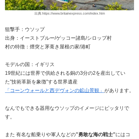
出典:https://www.britainexpress.com/index.htm
狙撃手：ウソップ
出身：イーストブルー/ゲッコー諸島/シロップ村
村の特徴：煙突と茅葺き屋根の家/港町
モデルの国：イギリス
19世紀には世界で供給される銅の3分の2を産出してい
た”技術革新を象徴”する世界遺産
「コーンウォールと西デヴォンの鉱山景観」
があります。
なんでもできる器用なウソップのイメージにピッタリで
す。
また 有名な船乗りや軍人などの
”勇敢な海の戦士”
にはコ