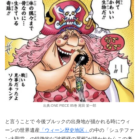
出典:ONE PIECE 85巻 尾田 栄一郎
と言うことで 今後ブルックの出身地が描かれる時にウィ
ーンの世界遺産
「ウィーン歴史地区」
の中の「シュテファ
ン大聖堂」の特徴的な”波模様の屋根”が描かれたらこの考