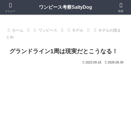
第1150話更新中｜ワンピースの歴史・神話・キャラモデルを深掘り考察
ワンピース考察SaltyDog
メニュー
検索
ホーム
ワンピース
モデル
モデルの国ま
とめ
グランドライン1周は現実だとこうなる！
2023.09.18
2026.06.30