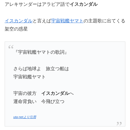
アレキサンダーはアラビア語で
イスカンダル
イスカンダル
と言えば
宇宙戦艦ヤマト
の主題歌に出てくる
架空の惑星
『宇宙戦艦ヤマトの歌詞』
さらば地球よ 旅立つ船は
宇宙戦艦ヤマト
宇宙の彼方
イスカンダル
へ
運命背負い 今飛び立つ
uta-netより引用