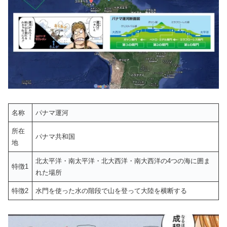
名称
パナマ運河
所在
パナマ共和国
地
北太平洋・南太平洋・北大西洋・南大西洋の4つの海に囲ま
特徴1
れた場所
特徴2
水門を使った水の階段で山を登って大陸を横断する