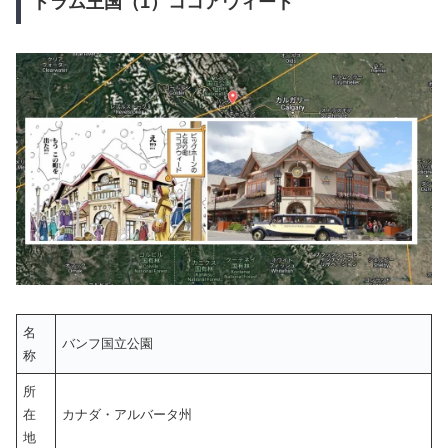
ドラム王国（1）ココアウィード
名
バンフ国立公園
称
所
在
カナダ・アルバータ州
地