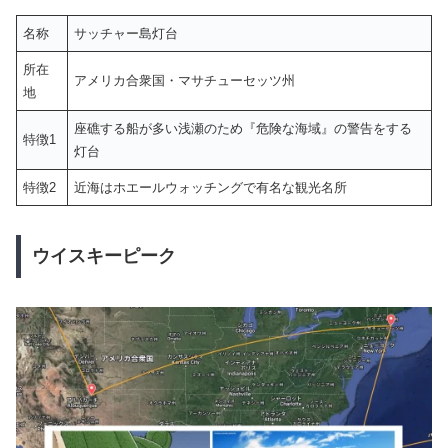
名称
サッチャー島灯台
所在
アメリカ合衆国・マサチューセッツ州
地
座礁する船が多い浅瀬のため『危険な海域』の警告をする
特徴1
灯台
特徴2
近海はホエールウォッチングで有名な観光名所
ウイスキーピーク