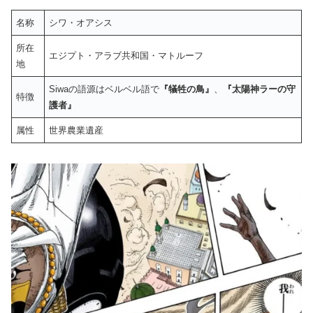
名称
シワ・オアシス
所在
エジプト・アラブ共和国・マトルーフ
地
Siwaの語源はベルベル語で
『犠牲の鳥』
、
『太陽神ラーの守
特徴
護者』
属性
世界農業遺産