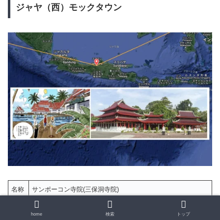
ジャヤ（西）モックタウン
名称
サンポーコン寺院(三保洞寺院)
所在
インドネシア・ジャワ島
home
検索
トップ
地