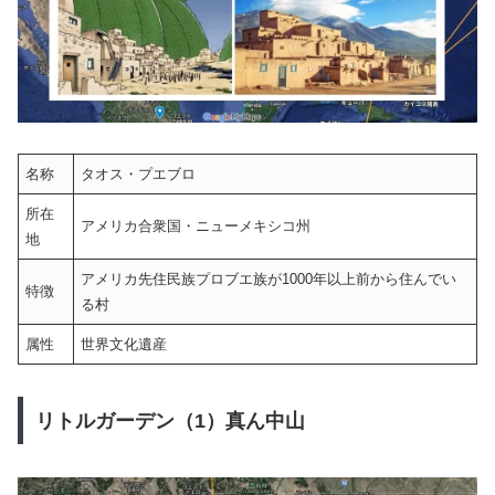
名称
タオス・プエブロ
所在
アメリカ合衆国・ニューメキシコ州
地
アメリカ先住民族プロブエ族が1000年以上前から住んでい
特徴
る村
属性
世界文化遺産
リトルガーデン（1）真ん中山