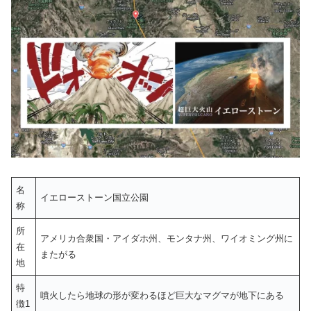
名
イエローストーン国立公園
称
所
アメリカ合衆国・アイダホ州、モンタナ州、ワイオミング州に
在
またがる
地
特
噴火したら地球の形が変わるほど巨大なマグマが地下にある
徴1