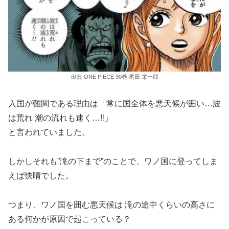
出典:ONE PIECE 90巻 尾田 栄一郎
入国が難関である理由は「常に国全体を悪天候が囲い…波
は荒れ 潮の流れも速く…‼︎」
と言われていました。
しかしそれも”滝の下まで”のことで、ワノ国に登ってしま
えば快晴でした。
つまり、ワノ国を囲む悪天候は 滝の途中くらいの高さに
ある何かが原因で起こっている？