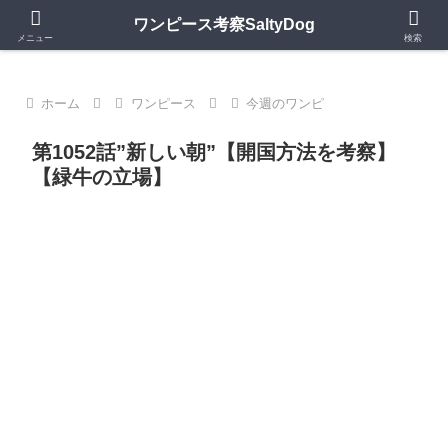
第1150話更新中｜ワンピースの歴史・神話・キャラモデルを深掘り考察
ワンピース考察SaltyDog
メニュー
検索
ホーム
ワンピース
今週のワンピ
第1052話”新しい朝”【開国方法を考察】
【緑牛の立場】