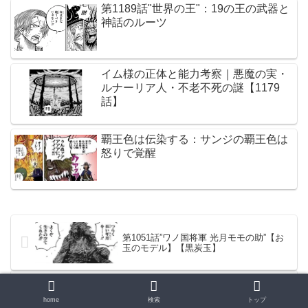
第1189話"世界の王"：19の王の武器と
神話のルーツ
イム様の正体と能力考察｜悪魔の実・
ルナーリア人・不老不死の謎【1179
話】
覇王色は伝染する：サンジの覇王色は
怒りで覚醒
第1051話”ワノ国将軍 光月モモの助”【お
玉のモデル】【黒炭玉】
home
検索
トップ
第1053話”新しい皇帝達”