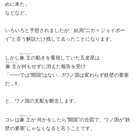
めに来た」
などなど。
いろいろと予想されましたが、結局”ニカ = ジョイボー
イ”と言う解説だけ残して去ったことになります。
ズニーシャ
しかし
象主
の動きを重視していた五老星は
ズニーシャ
象主
が何もせずに消えた報告を受け
・・
「━━では”開国”は
ない
…‼︎ワノ国は変わらず鉄壁の要塞
だ…‼︎」
と、ワノ国の支配を断念します。
ズニーシャ
コレは
象主
が 何かをしたら”開国”の合図で、ワノ国が”鉄
壁の要塞”じゃなくなると言うことです。