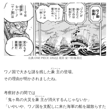
出典:ONE PIECE 1052話 尾田 栄一郎/集英社
ズニーシャ
ワノ国で大きな謎を残した
象主
の登場。
その理由が明かされましたね。
考察好きの間では
ズニーシャ
「鬼ヶ島の火災を
象主
が消火するんじゃないか」
「いやいや、ワノ国を支配しに来た海軍の船を蹴散らすた