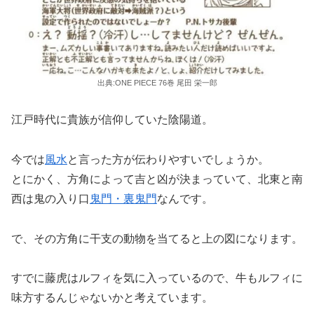
出典:ONE PIECE 76巻 尾田 栄一郎
江戸時代に貴族が信仰していた陰陽道。
今では
風水
と言った方が伝わりやすいでしょうか。
とにかく、方角によって吉と凶が決まっていて、北東と南
西は鬼の入り口
鬼門・裏鬼門
なんです。
で、その方角に干支の動物を当てると上の図になります。
すでに藤虎はルフィを気に入っているので、牛もルフィに
味方するんじゃないかと考えています。