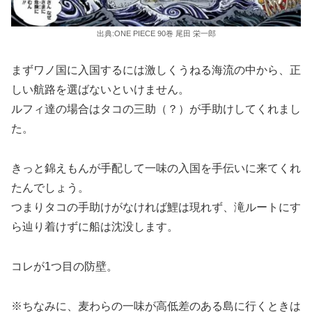
出典:ONE PIECE 90巻 尾田 栄一郎
まずワノ国に入国するには激しくうねる海流の中から、正
しい航路を選ばないといけません。
ルフィ達の場合はタコの三助（？）が手助けしてくれまし
た。
きっと錦えもんが手配して一味の入国を手伝いに来てくれ
たんでしょう。
つまりタコの手助けがなければ鯉は現れず、滝ルートにす
ら辿り着けずに船は沈没します。
コレが1つ目の防壁。
※ちなみに、麦わらの一味が高低差のある島に行くときは