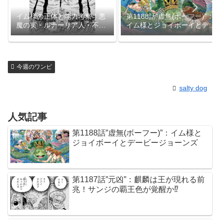
イム様の正体と能力考察｜悪
第1188話”虚無(ボーフー)”：
魔の実・ルナーリア人・不老
イム様とジョイボーイとデー
不死の謎【1179話】
ビージョーンズ
今週のワンピ
salty dog
人気記事
第1188話”虚無(ボーフー)”：イム様と
ジョイボーイとデービージョーンズ
第1187話”元凶”：麒麟は王が現れる前
兆！サンジの覇王色が覚醒か⁉︎