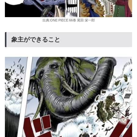
出典:ONE PIECE 66巻 尾田 栄一郎
象主ができること