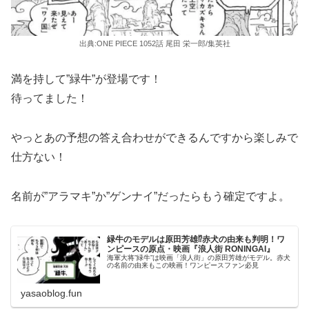
出典:ONE PIECE 1052話 尾田 栄一郎/集英社
満を持して”緑牛”が登場です！
待ってました！
やっとあの予想の答え合わせができるんですから楽しみで
仕方ない！
名前が”アラマキ”か”ゲンナイ”だったらもう確定ですよ。
緑牛のモデルは原田芳雄⁉︎赤犬の由来も判明！ワ
ンピースの原点・映画『浪人街 RONINGAI』
海軍大将”緑牛”は映画「浪人街」の原田芳雄がモデル。赤犬
の名前の由来もこの映画！ワンピースファン必見
yasaoblog.fun