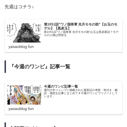
先週はコチラ↓
第1051話”ワノ国将軍 光月モモの助”【お玉のモ
デル】【黒炭玉】
第1051話”ワノ国将軍 光月モモの助”お玉は黒炭家説？モデ
ルの人物は明智玉
yasaoblog.fun
『今週のワンピ』記事一覧
今週のワンピ記事一覧
週刊少年ジャンプに掲載された最新話の考察・気付き・解
説・感想を記事にまとめて＃今週のワンピでツイートして
います。
yasaoblog.fun