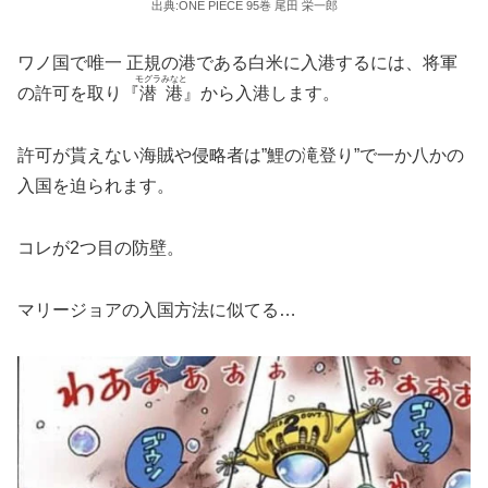
出典:ONE PIECE 95巻 尾田 栄一郎
ワノ国で唯一 正規の港である白米に入港するには、将軍
モグラみなと
の許可を取り『
潜港
』から入港します。
許可が貰えない海賊や侵略者は”鯉の滝登り”で一か八かの
入国を迫られます。
コレが2つ目の防壁。
マリージョアの入国方法に似てる…