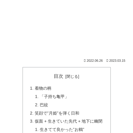
2022.06.26
2023.03.15
目次
着物の柄
「子持ち亀甲」
巴紋
笑顔で”月姫”を弾く日和
仮面 + 生きていた先代 + 地下に幽閉
生きてて良かった”お鶴”