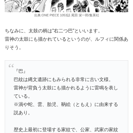
出典:ONE PIECE 1053話 尾田 栄一郎/集英社
ちなみに、太鼓の柄は”右二つ巴”といいます。
雷神の太鼓にも描かれているというのが、ルフィに関係あ
りそう。
『巴』
巴紋は縄文遺跡にもみられる非常に古い文様。
雷神が背負う太鼓にも描かれるように雷鳴を表し
ている。
※渦や蛇、雲、胎児、鞆絵（ともえ）に由来する
説あり。
歴史上最初に登場する家紋で、公家、武家の家紋