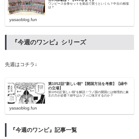
ワンピース全巻セットを新品で買うといくら？中古の相場
は？
yasaoblog.fun
『今週のワンピ』シリーズ
先週はコチラ↓
第1052話”新しい朝”【開国方法を考察】【緑牛
の立場】
第1052話”新しい朝”を解説！ワノ国の開国には物理的に象
主の力が必要？緑牛はルフィに味方するのか？
yasaoblog.fun
『今週のワンピ』記事一覧