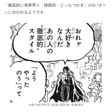
「徹底的に海軍寄り・懐疑的・どっちつかず」の3パター
ンに分かれるようです。
出典:ONE PIECE 1053話 尾田 栄一郎/集英社