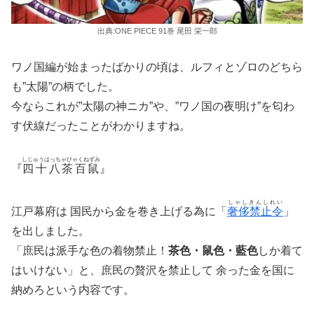
出典:ONE PIECE 91巻 尾田 栄一郎
ワノ国編が始まったばかりの頃は、ルフィとゾロのどちら
も”太陽”の柄でした。
今ならこれが”太陽の神ニカ”や、”ワノ国の夜明け”を匂わ
す伏線だったことがわかりますね。
しじゅうはっちゃひゃくねずみ
『
四十八茶百鼠
』
しゃしきんしれい
江戸幕府は 国民から金を巻き上げる為に「
奢侈禁止令
」
を出しました。
「庶民は派手な色の着物禁止！
茶色・鼠色・藍色
しか着て
はいけない」と、庶民の贅沢を禁止して 余った金を国に
納めろという内容です。