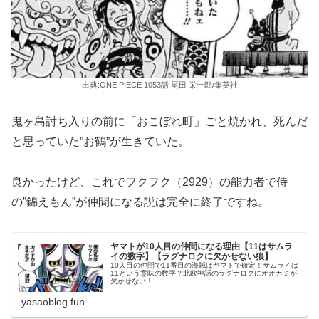
出典:ONE PIECE 1053話 尾田 栄一郎/集英社
鬼ヶ島討ち入りの前に「おこぼれ町」ごと焼かれ、死んだ
と思っていた”お鶴”が生きていた。
良かったけど、これでフクフク（2929）の能力者で侍
の”錦えもん”が仲間になる説は完全に終了ですね。
ヤマトが10人目の仲間になる理由【11はサムラ
イの数字】【ラグナロクに欠かせない狼】
10人目の仲間で11番目の海賊はヤマトで確定！サムライは
11という意味の数字？北欧神話のラグナロクにオオカミが
欠かせない！
yasaoblog.fun