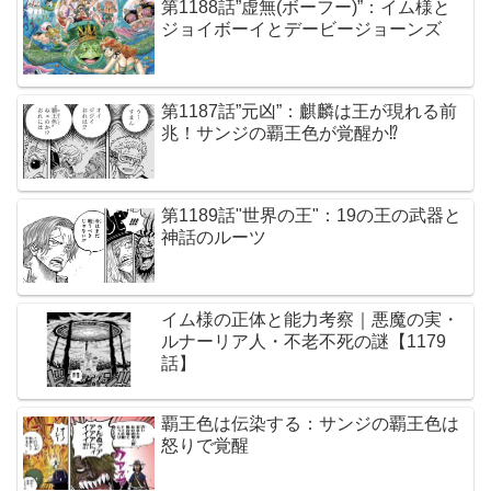
第1188話”虚無(ボーフー)”：イム様と
ジョイボーイとデービージョーンズ
第1187話”元凶”：麒麟は王が現れる前
兆！サンジの覇王色が覚醒か⁉︎
第1189話"世界の王"：19の王の武器と
神話のルーツ
イム様の正体と能力考察｜悪魔の実・
ルナーリア人・不老不死の謎【1179
話】
覇王色は伝染する：サンジの覇王色は
怒りで覚醒