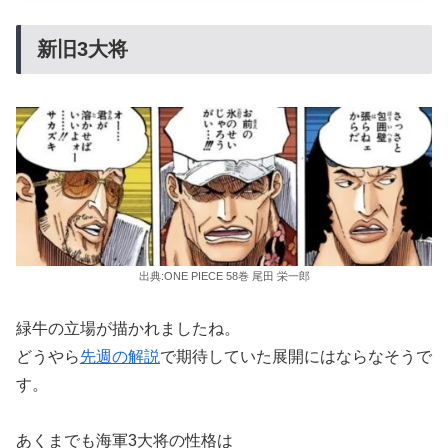
新旧3大将
出典:ONE PIECE 58巻 尾田 栄一郎
緑牛の立場が描かれましたね。
どうやら
先週の解説
で期待していた展開にはならなそうで
す。
あくまでも海軍3大将の性格は