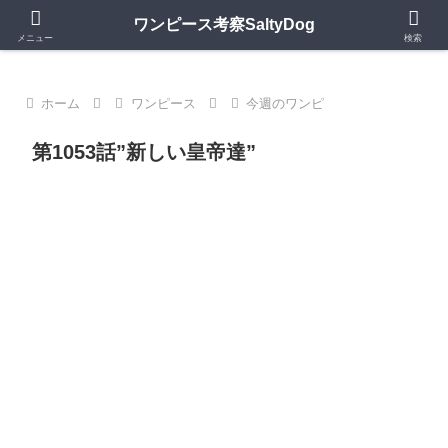
第1150話更新中｜ワンピースの歴史・神話・キャラモデルを深掘り考察
ワンピース考察SaltyDog
メニュー
検索
ホーム
ワンピース
今週のワンピ
第1053話”新しい皇帝達”