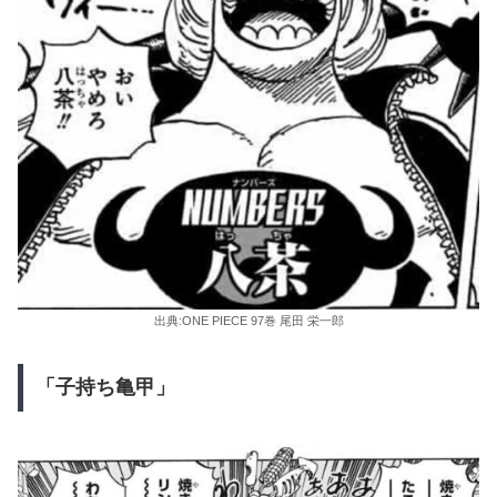
出典:ONE PIECE 97巻 尾田 栄一郎
「子持ち亀甲」