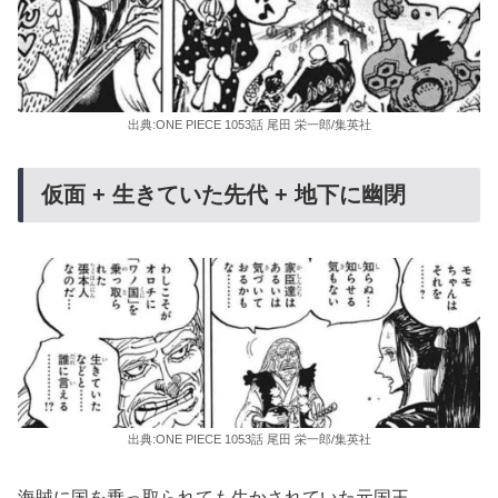
出典:ONE PIECE 1053話 尾田 栄一郎/集英社
仮面 + 生きていた先代 + 地下に幽閉
出典:ONE PIECE 1053話 尾田 栄一郎/集英社
海賊に国を乗っ取られても生かされていた元国王。