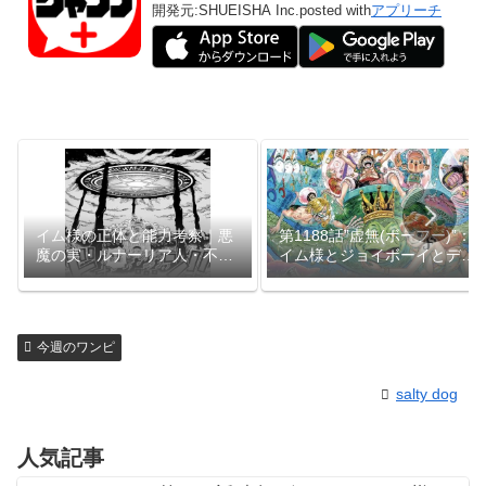
開発元:
SHUEISHA Inc.
posted with
アプリーチ
イム様の正体と能力考察｜悪
第1188話”虚無(ボーフー)”：
魔の実・ルナーリア人・不老
イム様とジョイボーイとデー
不死の謎【1179話】
ビージョーンズ
今週のワンピ
salty dog
人気記事