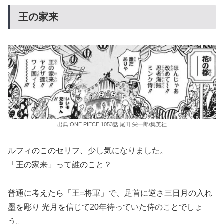
王の家来
出典:ONE PIECE 1053話 尾田 栄一郎/集英社
ルフィのこのセリフ、少し気になりました。
「王の家来」って誰のこと？
普通に考えたら「王=将軍」で、足首に逆さ三日月の入れ
墨を彫り 光月を信じて20年待っていた侍のことでしょ
う。