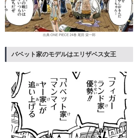
出典:ONE PIECE 24巻 尾田 栄一郎
バベット家のモデルはエリザベス女王