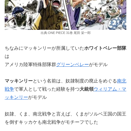
出典:ONE PIECE 31巻 尾田 栄一郎
ちなみにマッキンリーが所属していた
ホワイトベレー部隊
は
アメリカ陸軍特殊部隊群
グリーンベレー
がモデル
マッキンリー
という名前は、奴隷制度の廃止をめぐる
南北
戦争
で軍人として戦った経験を持つ
大統領
ウィリアム・マ
ッキンリー
がモデル
奴隷、くま、南北戦争と言えば、くまがソルベ王国の国王
を倒すキッカケも南北戦争がモチーフでした