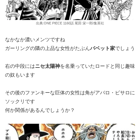
出典:ONE PIECE 1160話 尾田 栄一郎/集英社
なかなか濃いメンツですね
ガーリングの隣の上品な女性がたぶん
バベット家
でしょう
右の中段には
ニセ太陽神
を名乗っていたロードと同じ趣味
の奴もいます
その後のファンキーな巨体の女性は角がアバロ・ピサロに
ソックリです
何か関係があるんでしょうか？