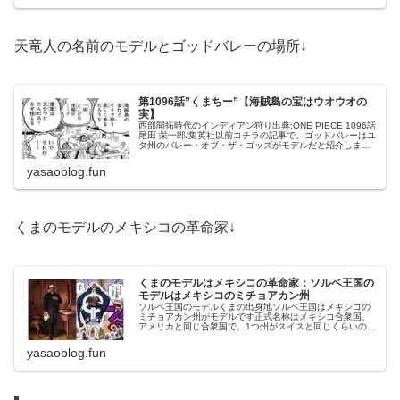
天竜人の名前のモデルとゴッドバレーの場所↓
第1096話”くまちー”【海賊島の宝はウオウオの
実】
西部開拓時代のインディアン狩り出典:ONE PIECE 1096話
尾田 栄一郎/集英社以前コチラの記事で、ゴッドバレーはユ
タ州のバレー・オブ・ザ・ゴッズがモデルだと紹介しまし
た。アメリカ先住民にとっての神聖な土地です。ユタ州は4
つの州の境...
yasaoblog.fun
くまのモデルのメキシコの革命家↓
くまのモデルはメキシコの革命家：ソルベ王国の
モデルはメキシコのミチョアカン州
ソルベ王国のモデルくまの出身地ソルベ王国はメキシコの
ミチョアカン州がモデルです正式名称はメキシコ合衆国、
アメリカと同じ合衆国で、1つ州がスイスと同じくらいの面
積を有しているので島のモデルには十分な広さですソルベ
王国とミチョアカン州の共通する...
yasaoblog.fun