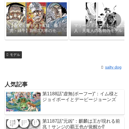
【赤犬・青キジ・黄猿・藤
マリージョアに住む最初の20
虎・緑牛】新旧3大将のモデ
人：天竜人の名前のモデル考
ルになった人物【昭和の映画
察
スター】
モデル
salty dog
人気記事
第1188話”虚無(ボーフー)”：イム様と
ジョイボーイとデービージョーンズ
第1187話”元凶”：麒麟は王が現れる前
兆！サンジの覇王色が覚醒か⁉︎