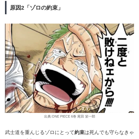
原因2「ゾロの約束」
出典:ONE PIECE 6巻 尾田 栄一郎
武士道を重んじるゾロにとって
約束
は死んでも守らなきゃ