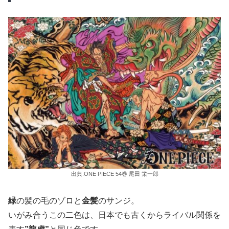
出典:ONE PIECE 54巻 尾田 栄一郎
緑
の髪の毛のゾロと
金髪
のサンジ。
いがみ合うこの二色は、日本でも古くからライバル関係を