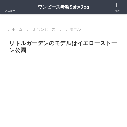
第1150話更新中｜ワンピースの歴史・神話・キャラモデルを深掘り考察
ワンピース考察SaltyDog
メニュー
検索
ホーム
ワンピース
モデル
リトルガーデンのモデルはイエローストー
ン公園