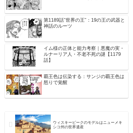
第1189話"世界の王"：19の王の武器と
神話のルーツ
イム様の正体と能力考察｜悪魔の実・
ルナーリア人・不老不死の謎【1179
話】
覇王色は伝染する：サンジの覇王色は
怒りで覚醒
ウィスキーピークのモデルはニューメキ
シコ州の世界遺産