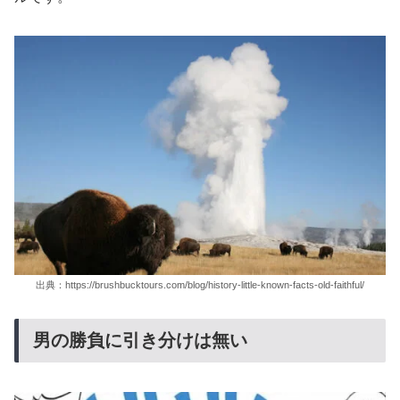
出典：https://brushbucktours.com/blog/history-little-known-facts-old-faithful/
男の勝負に引き分けは無い