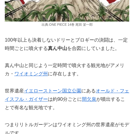
出典:ONE PIECE 14巻 尾田 栄一郎
100年以上も決着しないドリーとブロギーの決闘は、一定
時間ごとに噴火する
真ん中山
を合図にしていました。
真ん中山と同じよう一定時間で噴火する観光地がアメリ
カ・
ワイオミング州
に存在します。
世界遺産
イエローストーン国立公園
にある
オールド・フェ
イスフル・ガイザー
は約90分ごとに
間欠泉
が噴出するこ
とで有名な観光地です。
つまりリトルガーデンはワイオミング州の世界遺産がモデ
ルです。