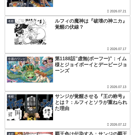
2026.07.21
ルフィの魔神は『破壊の神ニカ』
考察
覚醒の伏線？
2026.07.17
第1188話”虚無(ボーフー)”：イム
今週のワンピ
様とジョイボーイとデービージョ
ーンズ
2026.07.13
サンジが覚醒させる『王の称号』
考察
とは？：ルフィとソラが重ねられ
た理由
2026.07.12
覇王色は伝染する：サンジの覇王
考察