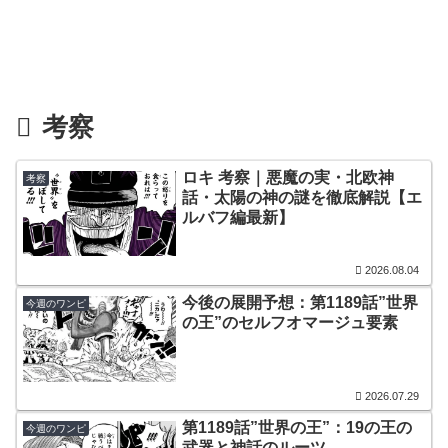
考察
ロキ 考察｜悪魔の実・北欧神
考察
話・太陽の神の謎を徹底解説【エ
ルバフ編最新】
2026.08.04
今後の展開予想：第1189話”世界
今週のワンピ
の王”のセルフオマージュ要素
2026.07.29
第1189話”世界の王”：19の王の
今週のワンピ
武器と神話のルーツ