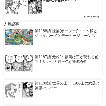
2026.07.27
人気記事
第1188話”虚無(ボーフー)”：イム様と
ジョイボーイとデービージョーンズ
第1187話”元凶”：麒麟は王が現れる前
兆！サンジの覇王色が覚醒か⁉︎
第1189話"世界の王"：19の王の武器と
神話のルーツ