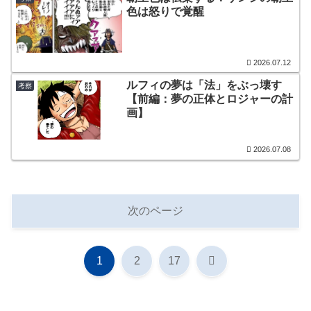
色は怒りで覚醒
2026.07.12
ルフィの夢は「法」をぶっ壊す
考察
【前編：夢の正体とロジャーの計
画】
2026.07.08
次のページ
次
1
2
17
へ