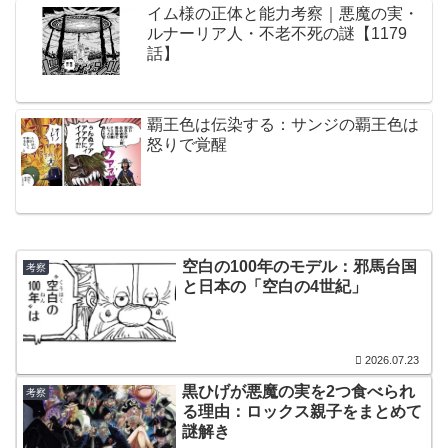
イム様の正体と能力考察｜悪魔の実・
ルナーリア人・不老不死の謎【1179
話】
覇王色は伝染する：サンジの覇王色は
怒りで覚醒
空白の100年のモデル：邪馬台国
考察
と日本の「空白の4世紀」
2026.07.23
黒ひげが悪魔の実を2つ食べられ
考察
る理由：ロックス親子をまとめて
謎解き