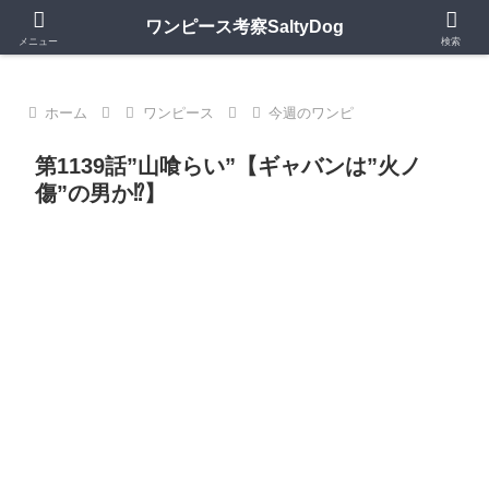
第1150話更新中｜ワンピースの歴史・神話・キャラモデルを深掘り考察
ワンピース考察SaltyDog
メニュー
検索
ホーム
ワンピース
今週のワンピ
第1139話”山喰らい”【ギャバンは”火ノ
傷”の男か⁉︎】