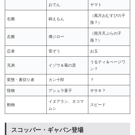
おでん
ヤマト
（風月おむすびの子
右腕
錦えもん
孫？）
（雨月天ぷらの子
左腕
傳ジロー
孫？）
忍者
雷ぞう
お玉
うるティ＆ページワ
兄弟
イゾウ＆菊の丞
ン？
変態・裏切り者
カン十郎
？
怪物
アシュラ童子
ササキ？
イヌアラシ、ネコマ
動物
スピード
ムシ
スコッパー・ギャバン登場