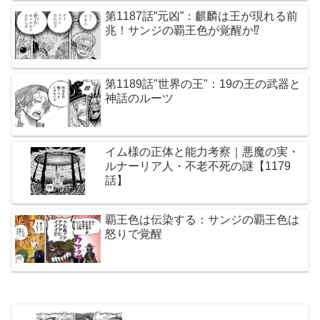
第1187話”元凶”：麒麟は王が現れる前
兆！サンジの覇王色が覚醒か⁉︎
第1189話"世界の王"：19の王の武器と
神話のルーツ
イム様の正体と能力考察｜悪魔の実・
ルナーリア人・不老不死の謎【1179
話】
覇王色は伝染する：サンジの覇王色は
怒りで覚醒