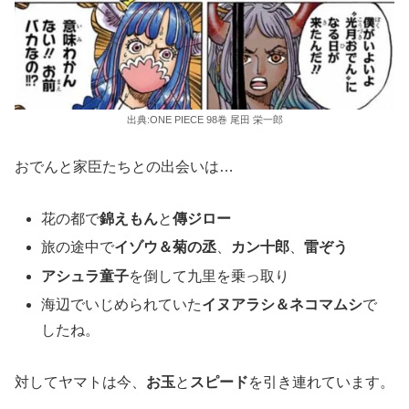
出典:ONE PIECE 98巻 尾田 栄一郎
おでんと家臣たちとの出会いは…
花の都で
錦えもん
と
傳ジロー
旅の途中で
イゾウ＆菊の丞
、
カン十郎
、
雷ぞう
アシュラ童子
を倒して九里を乗っ取り
海辺でいじめられていた
イヌアラシ＆ネコマムシ
で
したね。
対してヤマトは今、
お玉
と
スピード
を引き連れています。