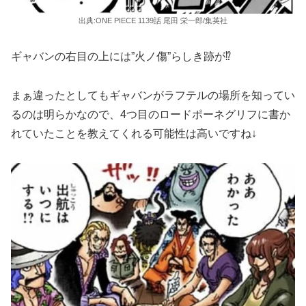
出典:ONE PIECE 1139話 尾田 栄一郎/集英社
ギャバンの右目の上には”火ノ傷”らしき跡が⁉︎
まぁ違ったとしてもギャバンがラフテルの場所を知ってい
るのは明らかなので、4つ目のロードポーネグリフに書か
れていたことを教えてくれる可能性は高いですね↓