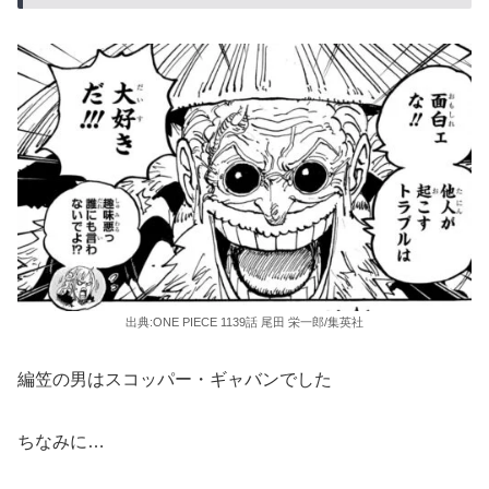
出典:ONE PIECE 1139話 尾田 栄一郎/集英社
編笠の男はスコッパー・ギャバンでした
ちなみに…