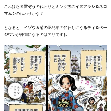
これは忍者
雷ぞう
の代わりとミンク族の
イヌアラシ＆ネコ
マムシ
の代わりかな？
となると、
イゾウ＆菊の丞
兄弟の代わりに
うるティ＆ペー
ジワン
が仲間になるのはアリですね