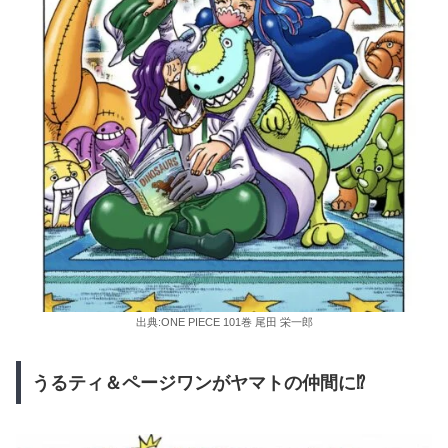
出典:ONE PIECE 101巻 尾田 栄一郎
うるティ＆ページワンがヤマトの仲間に⁉︎