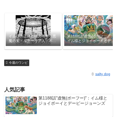
イム様の正体と能力考察｜悪
第1188話”虚無(ボーフー)”：
魔の実・ルナーリア人・不老
イム様とジョイボーイとデー
不死の謎【1179話】
ビージョーンズ
今週のワンピ
salty dog
人気記事
第1188話”虚無(ボーフー)”：イム様と
ジョイボーイとデービージョーンズ