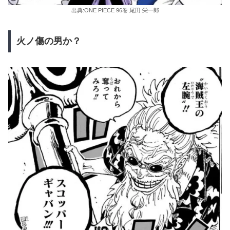
出典:ONE PIECE 96巻 尾田 栄一郎
火ノ傷の男か？