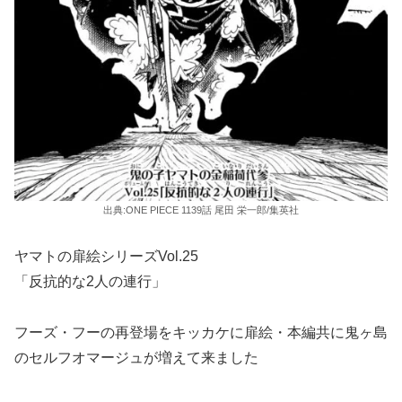
出典:ONE PIECE 1139話 尾田 栄一郎/集英社
ヤマトの扉絵シリーズVol.25
「反抗的な2人の連行」
フーズ・フーの再登場をキッカケに扉絵・本編共に鬼ヶ島
のセルフオマージュが増えて来ました