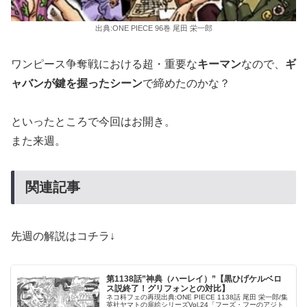
出典:ONE PIECE 96巻 尾田 栄一郎
ワンピース争奪戦における超・重要な
キーマン
なので、
ギ
ャバンが鍵を握ったシーン
で締めたのかな？
といったところで今回はお開き。
また来週。
関連記事
先週の解説はコチラ↓
第1138話”神典（ハーレイ）”【黒ひげケルベロ
ス説終了！グリフォンとの対比】
ネコ科フェの再現出典:ONE PIECE 1138話 尾田 栄一郎/集
英社ヤマトの扉絵シリーズVol.24「フーズ・フーのアジト