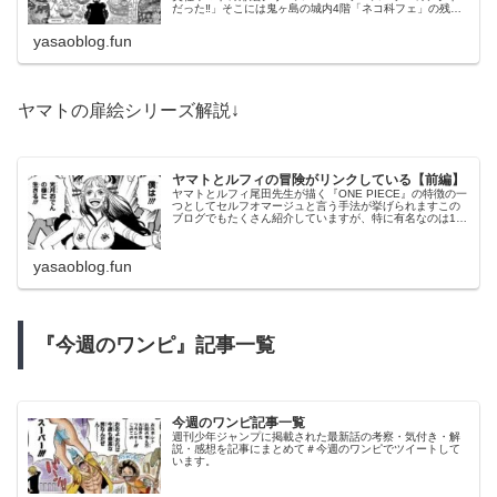
だった‼︎」そこには鬼ヶ島の城内4階「ネコ科フェ」の残党
たちが！『猫』の看板の鳥居まで再現されたアジトには盗
まれ...
yasaoblog.fun
ヤマトの扉絵シリーズ解説↓
ヤマトとルフィの冒険がリンクしている【前編】
ヤマトとルフィ尾田先生が描く『ONE PIECE』の特徴の一
つとしてセルフオマージュと言う手法が挙げられますこの
ブログでもたくさん紹介していますが、特に有名なのは1巻
の表紙と61巻の表紙ですね↑あえて同じ構図で描くことで、
冒険の再スタートが...
yasaoblog.fun
『今週のワンピ』記事一覧
今週のワンピ記事一覧
週刊少年ジャンプに掲載された最新話の考察・気付き・解
説・感想を記事にまとめて＃今週のワンピでツイートして
います。