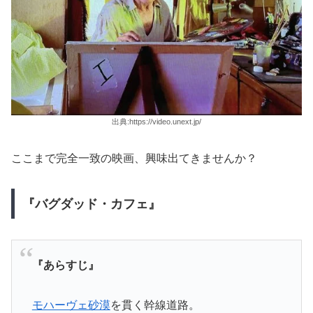
出典:https://video.unext.jp/
ここまで完全一致の映画、興味出てきませんか？
『バグダッド・カフェ』
『あらすじ』
モハーヴェ砂漠
を貫く幹線道路。