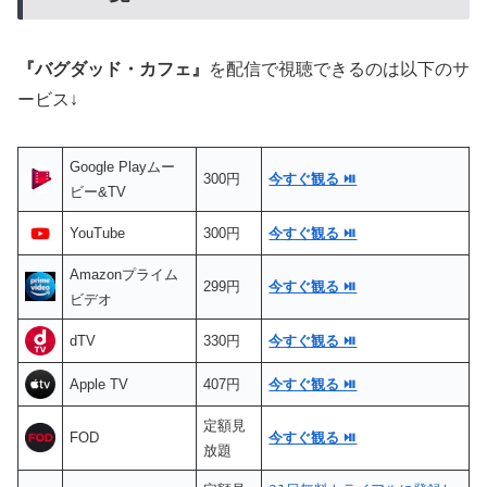
『
バグダッド・カフェ
』
を配信で視聴できるのは以下のサ
ービス↓
Google Playムー
300円
今すぐ観る ⏯
ビー&TV
YouTube
300円
今すぐ観る ⏯
Amazonプライム
299円
今すぐ観る ⏯
ビデオ
dTV
330円
今すぐ観る ⏯
Apple TV
407円
今すぐ観る ⏯
定額見
FOD
今すぐ観る ⏯
放題