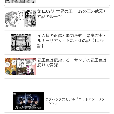
第1189話"世界の王"：19の王の武器と
神話のルーツ
イム様の正体と能力考察｜悪魔の実・
ルナーリア人・不老不死の謎【1179
話】
覇王色は伝染する：サンジの覇王色は
怒りで覚醒
ホグバックのモデル『バットマン リタ
ーンズ』