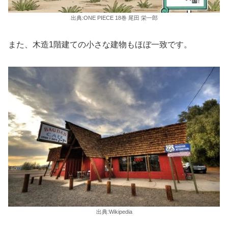
出典:ONE PIECE 18巻 尾田 栄一郎
また、木造1階建ての小さな建物もほぼ一致です。
出典:Wikipedia