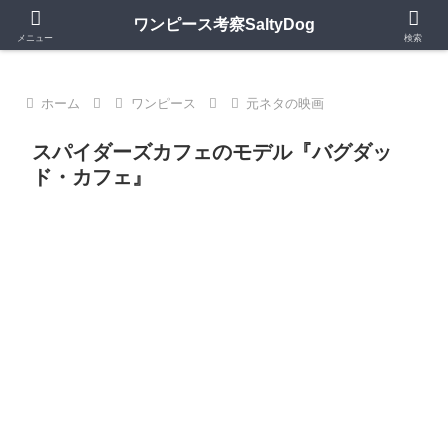
第1150話更新中｜ワンピースの歴史・神話・キャラモデルを深掘り考察
ワンピース考察SaltyDog
メニュー
検索
ホーム
ワンピース
元ネタの映画
スパイダーズカフェのモデル『バグダッ
ド・カフェ』