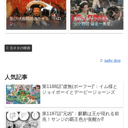
黒ひげ海賊団のモデル『バロ
黄猿のキャラのモデル『トラ
ン』
ック野郎 爆走一番星』
元ネタの映画
salty dog
人気記事
第1188話”虚無(ボーフー)”：イム様と
ジョイボーイとデービージョーンズ
第1187話”元凶”：麒麟は王が現れる前
兆！サンジの覇王色が覚醒か⁉︎