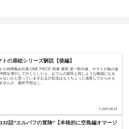
マトの扉絵シリーズ解説【後編】
トの仲間集め出典:ONE PIECE 95巻 尾田 栄一郎今後、ヤマトが旅の途
仲間を増やして行くとしたら、おでんの家臣と同じような構成になる
ゃないかと思っていますお玉の合流はもうちょっと成長してからかも
ませんが、最終予想はこ...
2025.08.19
1132話”エルバフの冒険”【本格的に空島編オマージ