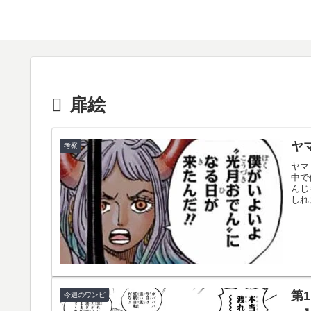
扉絵
ヤ
考察
ヤマ
中で
んじ
しれ
第
今週のワンピ