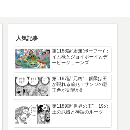
人気記事
第1188話”虚無(ボーフー)”：
イム様とジョイボーイとデ
ービージョーンズ
第1187話”元凶”：麒麟は王
が現れる前兆！サンジの覇
王色が覚醒か⁉︎
第1189話"世界の王"：19の
王の武器と神話のルーツ