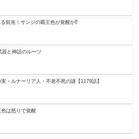
れる前兆！サンジの覇王色が覚醒か⁉︎
の武器と神話のルーツ
実・ルナーリア人・不老不死の謎【1179話】
王色は怒りで覚醒