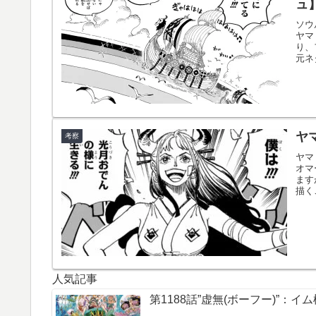
ュ
ソウ
ヤマ
り、
元ネ
ヤ
考察
ヤマ
オマ
ます
描く
人気記事
第1188話”虚無(ボーフー)”