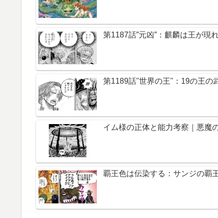
第1187話”元凶”：麒麟は王が現
第1189話"世界の王"：19の王
イム様の正体と能力考察｜悪魔の
覇王色は伝染する：サンジの覇