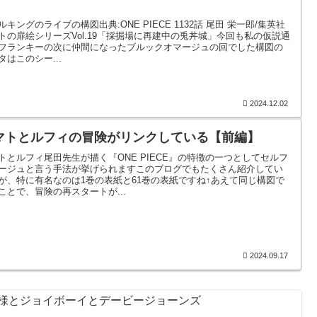
】
ルキングのライブの構図出典:ONE PIECE 1132話 尾田 栄一郎/集英社
トの扉絵シリーズVol.19「採掘場に再建中の兎丼城」今回も私の仮説通
フランキーの次に仲間になったブルックオマージュの回でした構図の
タはこのシー...
2024.12.02
マトとルフィの冒険がリンクしている【前編】
トとルフィ尾田先生が描く『ONE PIECE』の特徴の一つとしてセルフ
ージュと言う手法が挙げられますこのブログでもたくさん紹介してい
が、特に有名なのは1巻の表紙と61巻の表紙ですね↑あえて同じ構図で
ことで、冒険の再スタートが...
2024.09.17
：イム様とジョイボーイとデービージョーンズ