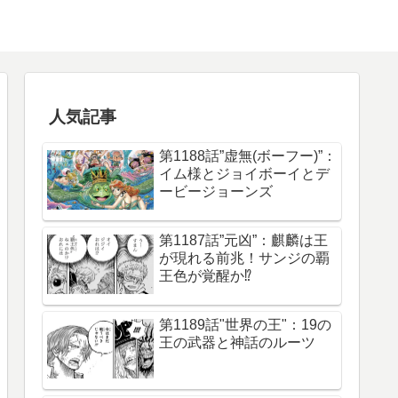
人気記事
第1188話”虚無(ボーフー)”：
イム様とジョイボーイとデ
ービージョーンズ
第1187話”元凶”：麒麟は王
が現れる前兆！サンジの覇
王色が覚醒か⁉︎
第1189話"世界の王"：19の
王の武器と神話のルーツ