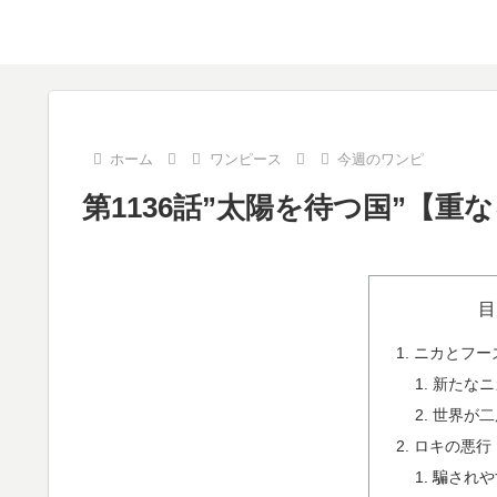
ホーム
ワンピース
今週のワンピ
第1136話”太陽を待つ国”【重
目
ニカとフー
新たなニ
世界が二
ロキの悪行
騙されや