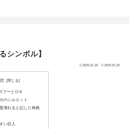
なるシンボル】
2025.01.20
2025.01.25
次
ズフーとロキ
カのシルエット
度壊れると記した神典
すい巨人