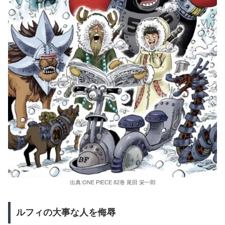
出典:ONE PIECE 82巻 尾田 栄一郎
ルフィの大事な人を侮辱