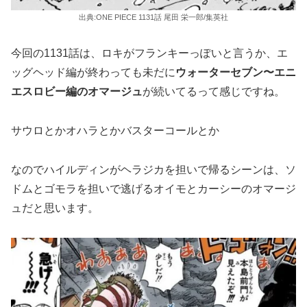
出典:ONE PIECE 1131話 尾田 栄一郎/集英社
今回の1131話は、ロキがフランキーっぽいと言うか、エ
ッグヘッド編が終わっても未だに
ウォーターセブン〜エニ
エスロビー編のオマージュ
が続いてるって感じですね。
サウロとかオハラとかバスターコールとか
なのでハイルディンがヘラジカを担いで帰るシーンは、ソ
ドムとゴモラを担いで逃げるオイモとカーシーのオマージ
ュだと思います。