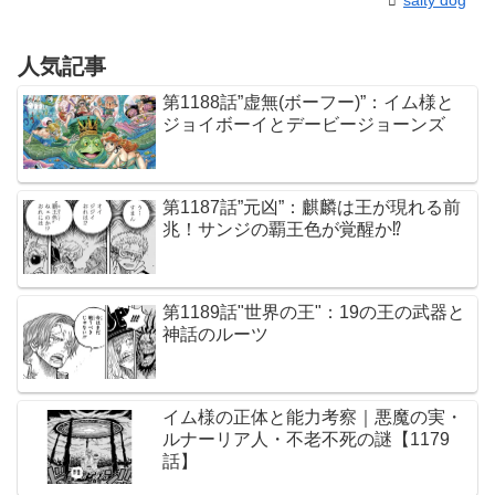
salty dog
人気記事
第1188話”虚無(ボーフー)”：イム様と
ジョイボーイとデービージョーンズ
第1187話”元凶”：麒麟は王が現れる前
兆！サンジの覇王色が覚醒か⁉︎
第1189話"世界の王"：19の王の武器と
神話のルーツ
イム様の正体と能力考察｜悪魔の実・
ルナーリア人・不老不死の謎【1179
話】