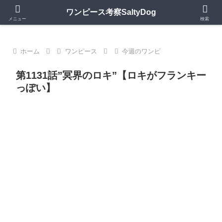
第1150話更新中｜ワンピースの歴史・神話・キャラモデルを深掘り考察
ワンピース考察SaltyDog
メニュー
検索
ホーム
ワンピース
今週のワンピ
第1131話”冥界のロキ”【ロキがフランキー
っぽい】