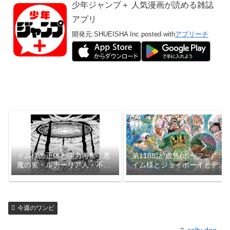
少年ジャンプ＋ 人気漫画が読める雑誌
アプリ
開発元:
SHUEISHA Inc.
posted with
アプリーチ
イム様の正体と能力考察｜悪
第1188話”虚無(ボーフー)”：
魔の実・ルナーリア人・不老
イム様とジョイボーイとデー
不死の謎【1179話】
ビージョーンズ
今週のワンピ