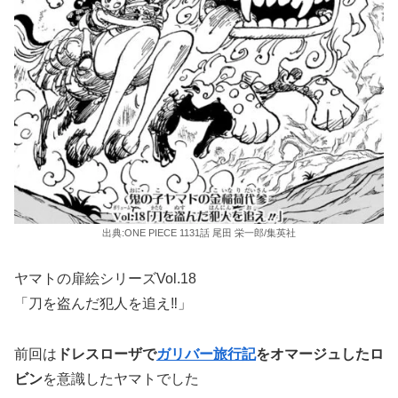
出典:ONE PIECE 1131話 尾田 栄一郎/集英社
ヤマトの扉絵シリーズVol.18
「刀を盗んだ犯人を追え‼︎」
前回は
ドレスローザで
ガリバー旅行記
をオマージュしたロ
ビン
を意識したヤマトでした