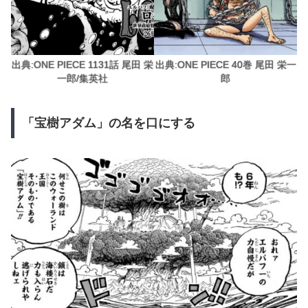
出典:ONE PIECE 1131話 尾田 栄
出典:ONE PIECE 40巻 尾田 栄一
一郎/集英社
郎
「宝樹アダム」の名を口にする