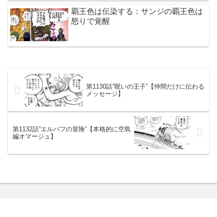
覇王色は伝染する：サンジの覇王色は
怒りで覚醒
第1130話”呪いの王子”【仲間だけに伝わる
メッセージ】
第1132話”エルバフの冒険”【本格的に空島
編オマージュ】