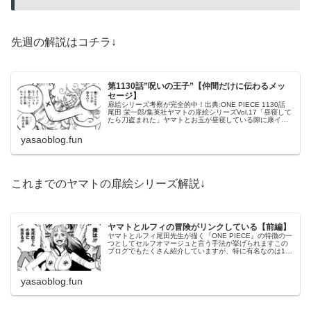
先週の解説はコチラ↓
第1130話”呪いの王子”【仲間だけに伝わるメッ
セージ】
扉絵シリーズ考察が完全的中！出典:ONE PIECE 1130話
尾田 栄一郎/集英社ヤマトの扉絵シリーズVol.17「昼寝して
たら刀盗まれた」ヤマトとお玉が昼寝している隙に康イエ
の刀を盗む影！これは明らかにロビンのオマージュです
ね！説明し...
yasaoblog.fun
これまでのヤマトの扉絵シリーズ解説↓
ヤマトとルフィの冒険がリンクしている【前編】
ヤマトとルフィ尾田先生が描く『ONE PIECE』の特徴の一
つとしてセルフオマージュと言う手法が挙げられますこの
ブログでもたくさん紹介していますが、特に有名なのは1巻
の表紙と61巻の表紙ですね↑あえて同じ構図で描くことで、
冒険の再スタートが...
yasaoblog.fun