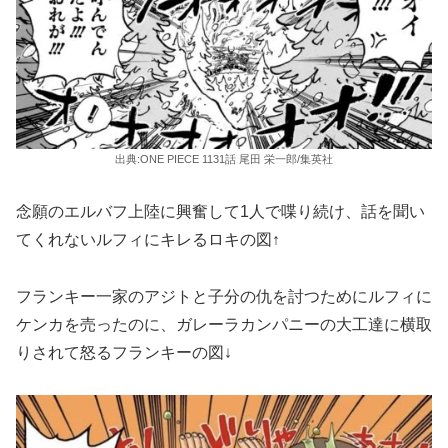
出典:ONE PIECE 1131話 尾田 栄一郎/集英社
念願のエルバフ上陸に興奮して1人で喋り続け、話を聞い
てくれないルフィにキレるロキの図↑
フランキー一家のアジトと子分の仇を討つためにルフィに
ケンカを売ったのに、ガレーラカンパニーの大工達に横取
りされて怒るフランキーの図↓